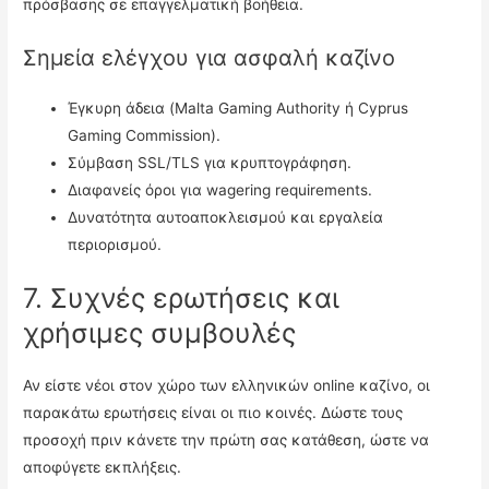
πρόσβασης σε επαγγελματική βοήθεια.
Σημεία ελέγχου για ασφαλή καζίνο
Έγκυρη άδεια (Malta Gaming Authority ή Cyprus
Gaming Commission).
Σύμβαση SSL/TLS για κρυπτογράφηση.
Διαφανείς όροι για wagering requirements.
Δυνατότητα αυτοαποκλεισμού και εργαλεία
περιορισμού.
7. Συχνές ερωτήσεις και
χρήσιμες συμβουλές
Αν είστε νέοι στον χώρο των ελληνικών online καζίνο, οι
παρακάτω ερωτήσεις είναι οι πιο κοινές. Δώστε τους
προσοχή πριν κάνετε την πρώτη σας κατάθεση, ώστε να
αποφύγετε εκπλήξεις.