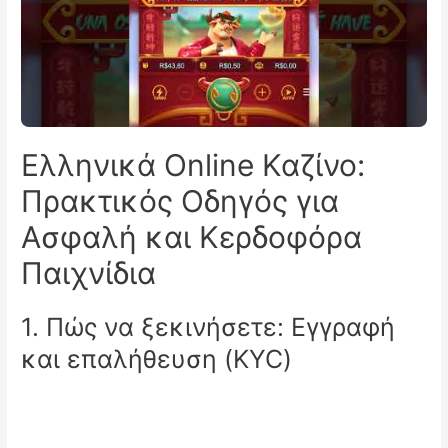
Ελληνικά Online Καζίνο:
Πρακτικός Οδηγός για
Ασφαλή και Κερδοφόρα
Παιχνίδια
1. Πώς να ξεκινήσετε: Εγγραφή
και επαλήθευση (KYC)