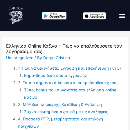
Ελληνικά Online Καζίνο – Πώς να επαληθεύσετε τον
λογαριασμό σας
Uncategorized
/ By
Dorgo Cristian
1. Πώς να ξεκινήσετε: Εγγραφή και επαλήθευση (KYC)
Βήμα-βήμα διαδικασία εγγραφής
2. Τα πιο σημαντικά bonus και οι προϋποθέσεις τους
Τύποι bonus που συναντάτε στα ελληνικά online
καζίνο
3. Μέθοδοι πληρωμής: Κατάθεση & Ανάληψη
Συχνά ερωτημένα σχετικά με τις αναλήψεις
4. Ποσοστά RTP, μεταβλητότητα και επιλογή
παιχνιδιών