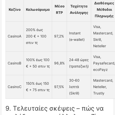
Διαθέσιμες
Μέσο
Ταχύτητα
Καζίνο
Καλωσόρισμα
Μέθοδοι
RTP
Ανάληψης
Πληρωμής
Visa,
200% έως
Instant
Mastercard,
CasinoA
200 € + 100
97,2%
(e‑wallet)
Skrill,
σπιν τς
Neteller
Visa,
100% έως 100
24‑48 ώρες
CasinoB
96,8%
Paysafecard
€ + 50 σπιν τς
(τραπεζική)
ecoPayz
30‑60
Mastercard,
150% έως 150
CasinoC
97,5%
λεπτά
Neteller,
€ + 75 σπιν τς
(Skrill)
Trustly
9. Τελευταίες σκέψεις – πώς να