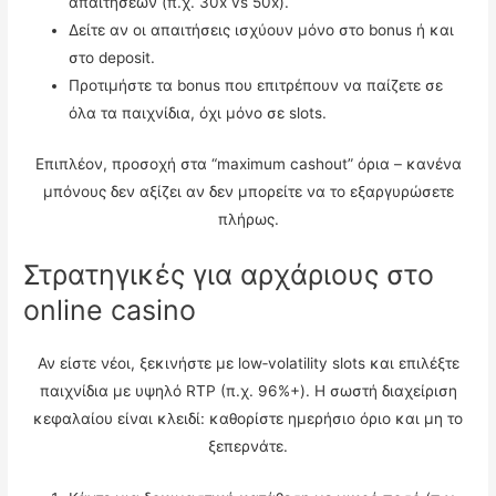
απαιτήσεων (π.χ. 30x vs 50x).
Δείτε αν οι απαιτήσεις ισχύουν μόνο στο bonus ή και
στο deposit.
Προτιμήστε τα bonus που επιτρέπουν να παίζετε σε
όλα τα παιχνίδια, όχι μόνο σε slots.
Επιπλέον, προσοχή στα “maximum cashout” όρια – κανένα
μπόνους δεν αξίζει αν δεν μπορείτε να το εξαργυρώσετε
πλήρως.
Στρατηγικές για αρχάριους στο
online casino
Αν είστε νέοι, ξεκινήστε με low‑volatility slots και επιλέξτε
παιχνίδια με υψηλό RTP (π.χ. 96%+). Η σωστή διαχείριση
κεφαλαίου είναι κλειδί: καθορίστε ημερήσιο όριο και μη το
ξεπερνάτε.