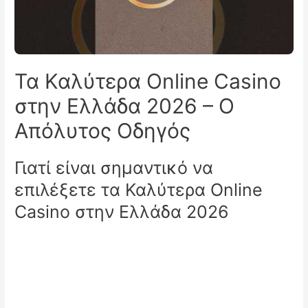
Τα Καλύτερα Online Casino
στην Ελλάδα 2026 – Ο
Απόλυτος Οδηγός
Γιατί είναι σημαντικό να
επιλέξετε τα Καλύτερα Online
Casino στην Ελλάδα 2026