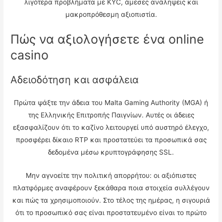
λιγότερα προβλήματα με KYC, άμεσες ανάληψεις και
μακροπρόθεσμη αξιοπιστία.
Πώς να αξιολογήσετε ένα online
casino
Αδειοδότηση και ασφάλεια
Πρώτα ψάξτε την άδεια του Malta Gaming Authority (MGA) ή
της Ελληνικής Επιτροπής Παιγνίων. Αυτές οι άδειες
εξασφαλίζουν ότι το καζίνο λειτουργεί υπό αυστηρό έλεγχο,
προσφέρει δίκαιο RTP και προστατεύει τα προσωπικά σας
δεδομένα μέσω κρυπτογράφησης SSL.
Μην αγνοείτε την πολιτική απορρήτου: οι αξιόπιστες
πλατφόρμες αναφέρουν ξεκάθαρα ποια στοιχεία συλλέγουν
και πώς τα χρησιμοποιούν. Στο τέλος της ημέρας, η σιγουριά
ότι το προσωπικό σας είναι προστατευμένο είναι το πρώτο