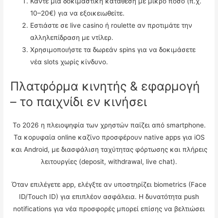
Κάντε μια δοκιμαστική κατάθεση με μικρό ποσό (π.χ.
10–20€) για να εξοικειωθείτε.
Εστιάστε σε live casino ή roulette αν προτιμάτε την
αλληλεπίδραση με ντίλερ.
Χρησιμοποιήστε τα δωρεάν spins για να δοκιμάσετε
νέα slots χωρίς κίνδυνο.
Πλατφόρμα κινητής & εφαρμογή
– το παιχνίδι εν κινήσει
Το 2026 η πλειοψηφία των χρηστών παίζει από smartphone.
Τα κορυφαία online καζίνο προσφέρουν native apps για iOS
και Android, με διασφάλιση ταχύτητας φόρτωσης και πλήρεις
λειτουργίες (deposit, withdrawal, live chat).
Όταν επιλέγετε app, ελέγξτε αν υποστηρίζει biometrics (Face
ID/Touch ID) για επιπλέον ασφάλεια. Η δυνατότητα push
notifications για νέα προσφορές μπορεί επίσης να βελτιώσει