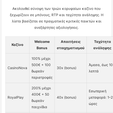
Ακολουθεί σύνοψη των τριών κορυφαίων καζίνο που
ξεχωρίζουν σε μπόνους, RTP και ταχύτητα ανάληψης. Η
λίστα βασίζεται σε πραγματικές κριτικές παικτών και
ανεξάρτητες αξιολογήσεις.
Welcome
Απαιτήσεις
Ταχύτητα
Καζίνο
Bonus
στοιχηματισμού
ανάληψης
100% μέχρι
500€ + 100
Άμεσα, έως 10
CasinoNova
30x (bonus)
δωρεάν
λεπτά
περιστροφές
200% μέχρι
Εσωτερική
400€ + 50
RoyalPlay
40x (bonus)
μεταφορά: 1–2
δωρεάν
ώρες
παιχνίδια