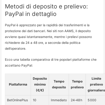
Metodi di deposito e prelievo:
PayPal in dettaglio
PayPal è apprezzato per la rapidità dei trasferimenti e la
protezione dei dati bancari. Nei siti non AAMS, il deposito
avviene quasi istantaneamente, mentre i prelievi possono
richiedere da 24 a 48 ore, a seconda della politica
dell’operatore.
Ecco una tabella comparativa di tre popolari piattaforme che
accettano PayPal:
Deposito
Limite
Tempo
Tempo
Piattaforma
minimo
prelievo
deposito
prelievo
(€/€)
giornalier
BetOnlinePlus
10
Immediato
24‑48 h
5 000