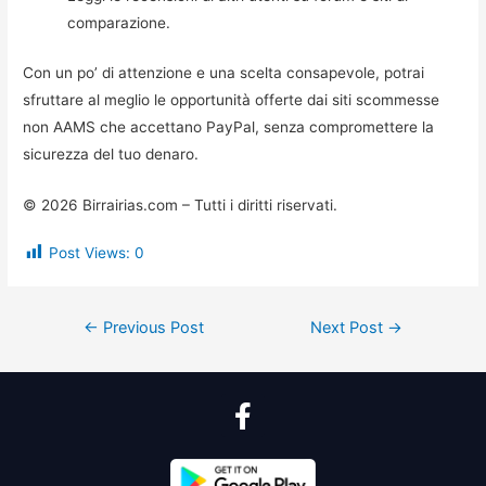
comparazione.
Con un po’ di attenzione e una scelta consapevole, potrai
sfruttare al meglio le opportunità offerte dai siti scommesse
non AAMS che accettano PayPal, senza compromettere la
sicurezza del tuo denaro.
© 2026 Birrairias.com – Tutti i diritti riservati.
Post Views:
0
←
Previous Post
Next Post
→