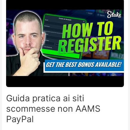
Guida pratica ai siti
scommesse non AAMS
PayPal