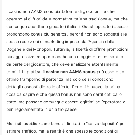
I casino non AAMS sono piattaforme di gioco online che
operano al di fuori della normativa italiana tradizionale, ma che
comunque accettano giocatori italiani. Questi operatori spesso
propongono bonus più generosi, perché non sono soggetti alle
stesse restrizioni di marketing imposte dall’Agenzia delle
Dogane e dei Monopoli. Tuttavia, la libertà di offrire promozioni
più aggressive comporta anche una maggiore responsabilità
da parte del giocatore, che deve analizzare attentamente i
termini. In pratica, il
casino non AAMS bonus
può essere un
ottimo trampolino di partenza, ma solo se si conoscono i
dettagli nascosti dietro le offerte. Per chi è nuovo, la prima
cosa da capire è che questi bonus non sono certificati dallo
stato, ma possono comunque essere legittimi se l’operatore è
ben regolamentato in un altro paese.
Molti siti pubblicizzano bonus “illimitati” o “senza deposito” per
attirare traffico, ma la realtà è che spesso le condizioni di