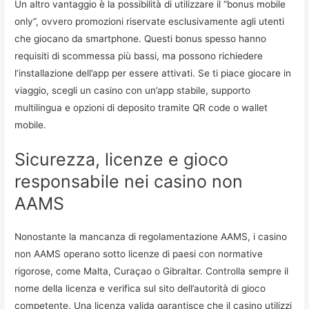
Un altro vantaggio è la possibilità di utilizzare il “bonus mobile
only”, ovvero promozioni riservate esclusivamente agli utenti
che giocano da smartphone. Questi bonus spesso hanno
requisiti di scommessa più bassi, ma possono richiedere
l’installazione dell’app per essere attivati. Se ti piace giocare in
viaggio, scegli un casino con un’app stabile, supporto
multilingua e opzioni di deposito tramite QR code o wallet
mobile.
Sicurezza, licenze e gioco
responsabile nei casino non
AAMS
Nonostante la mancanza di regolamentazione AAMS, i casino
non AAMS operano sotto licenze di paesi con normative
rigorose, come Malta, Curaçao o Gibraltar. Controlla sempre il
nome della licenza e verifica sul sito dell’autorità di gioco
competente. Una licenza valida garantisce che il casino utilizzi