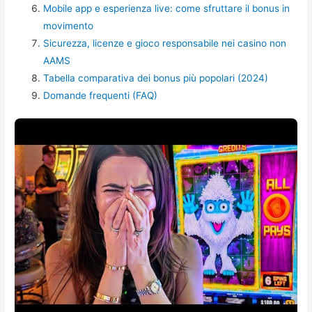
Mobile app e esperienza live: come sfruttare il bonus in
movimento
Sicurezza, licenze e gioco responsabile nei casino non
AAMS
Tabella comparativa dei bonus più popolari (2024)
Domande frequenti (FAQ)