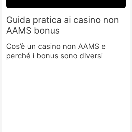
Guida pratica ai casino non
AAMS bonus
Cos’è un casino non AAMS e
perché i bonus sono diversi