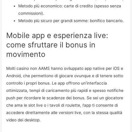
Metodo più economico: carte di credito (spesso senza
commissioni).
Metodo più sicuro per grandi somme: bonifico bancario.
Mobile app e esperienza live:
come sfruttare il bonus in
movimento
Molti casino non AAMS hanno sviluppato app native per iOS e
Android, che permettono di giocare ovunque e di tenere sotto
controllo i propri bonus. Le app offrono un’interfaccia
ottimizzata, tempi di caricamento più rapidi e spesso notifiche
push per ricordare le scadenze dei bonus. Se sei un giocatore
che ama le slot live o i tavoli di roulette, l’app ti consente di
accedere direttamente alle versioni live, con la stessa qualità
video dei desktop.