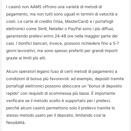
I casinò non AAMS offrono una varietà di metodi di
pagamento, ma non tutti sono uguali in termini di velocità e
costi. Le carte di credito (Visa, MasterCard) e i portafogli
elettronici come Skrill, Neteller o PayPal sono i più diffusi,
garantendo prelievi entro 24‑48 ore nella maggior parte dei
casi. I bonifici bancari, invece, possono richiedere fino a 5‑7
giorni lavorativi, ma sono spesso preferiti per grandi importi
grazie ai limiti più alti.
Alcuni operatori legano l’uso di certi metodi di pagamento a
condizioni di bonus più favorevoli: ad esempio, depositi tramite
portafogli elettronici possono sbloccare un “bonus di deposito
rapido” con requisiti di scommessa più bassi. È importante
verificare se il metodo scelto è supportato per i prelievi,
perché alcuni casinò permettono solo il prelievo tramite lo
stesso metodo usato per il deposito, limitando così la
flessibilità.