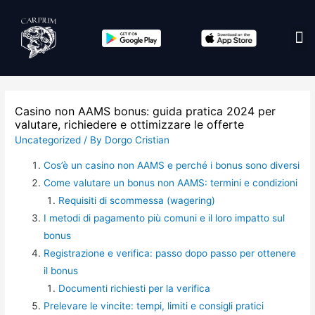
Edit co
Casino non AAMS bonus: guida pratica 2024 per
valutare, richiedere e ottimizzare le offerte
Uncategorized
/ By
Dorgo Cristian
Cos’è un casino non AAMS e perché i bonus sono diversi
Come valutare un bonus non AAMS: termini e condizioni
Requisiti di scommessa (wagering)
I metodi di pagamento più comuni e il loro impatto sul
bonus
Registrazione e verifica: passo dopo passo per ottenere
il bonus
Documenti richiesti per la verifica
Prelevare le vincite: tempi, limiti e consigli pratici