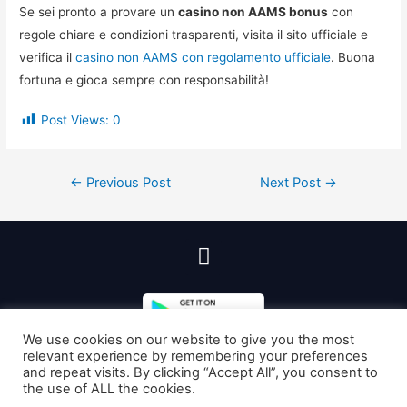
Se sei pronto a provare un
casino non AAMS bonus
con
regole chiare e condizioni trasparenti, visita il sito ufficiale e
verifica il
casino non AAMS con regolamento ufficiale
. Buona
fortuna e gioca sempre con responsabilità!
Post Views:
0
←
Previous Post
Next Post
→
We use cookies on our website to give you the most
relevant experience by remembering your preferences
and repeat visits. By clicking “Accept All”, you consent to
the use of ALL the cookies.