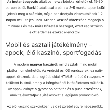
Az
instant payouts
általában e‑walletokkal érhetők el, 15‑30
percen belül. Banki átutalással a pénz a 2–5 munkanapon belül
jelenik meg a számlán, míg a bankkártyás visszautalások 1‑2
napon belül teljesülnek. Minden kaszinó kötelezően megadja a
minimális és maximális kifizetési összeget, ezért regisztráció
előtt érdemes ezeket ellenőrizni.
Mobil és asztali játékélmény –
appok, élő kaszinó, sportfogadás
A modern
magyar kaszinó
k mind asztali, mind mobil
platformon elérhetők. Az Android és iOS rendszerekhez natív
appok léteznek, de a legtöbb oldal HTML5‑re épülő reszponzív
felületet is kínál, amely a böngészőből is tökéletesen működik.
Az appok előnye a gyorsabb betöltés és a push‑értesítések,
amik tájékoztatják a játékosokat a legújabb promóciókról.
Az élő kaszinó szekciókban való részvétel egyre népszerűbb: