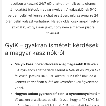
esetben a kaszinó 24/7 élő chat‑et, e‑mailt és telefonos
támogatást biztosít magyar nyelven. A válaszidőnek 5‑10
percen belül kell lennie a chat esetében, míg az e‑mailre 24
órán belüli választ várhatunk. Ha egy oldal csak angol nyelven
szolgál ki, az gyakran jelez, hogy nem a magyar piacra
fókuszál.
GyIK – gyakran ismételt kérdések
a magyar kaszinókról
Melyik kaszinó rendelkezik a legmagasabb RTP-vel?
– A nyilvános adatbázisok szerint a
NetEnt
és
Play’n GO
fejlesztői játékok 96‑98 % közötti RTP-t kínálnak, de a
konkrét kaszinóban a játékok keverékét kell figyelembe
venni.
Hogyan tudom gyorsan kifizetni a nyereményeimet?
–
Válasszon e‑walletot, és ellenőrizze, hogy a fiók KYC-je
már teljesített. A legtöbb kaszinó 15 perc alatt jóváírja a