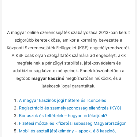
A magyar online szerencsejáték szabályozása 2013-ban került
szigorúbb keretek közé, amikor a kormány bevezette a
Központi Szerencsejáték Felügyelet (KSF) engedélyrendszerét.
A KSF csak olyan szolgáltatók számára ad engedélyt, akik
megfelelnek a pénzügyi stabilitás, játékosvédelem és
adatbiztonság követelményeinek. Ennek köszönhetően a
legtöbb
magyar kaszinó
megbízhatóan működik, és a
játékosok jogai garantáltak.
A magyar kaszinók jogi háttere és licencelés
Regisztráció és személyazonosság ellenőrzés (KYC)
Bónuszok és feltételek – hogyan értékeljünk?
Fizetési módok és kifizetési sebesség Magyarországon
Mobil és asztali játékélmény – appok, élő kaszinó,