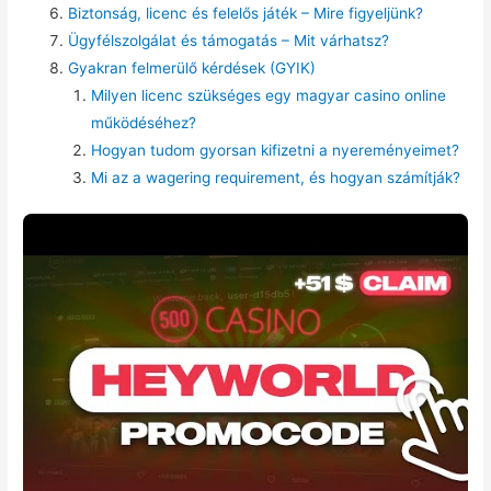
Biztonság, licenc és felelős játék – Mire figyeljünk?
Ügyfélszolgálat és támogatás – Mit várhatsz?
Gyakran felmerülő kérdések (GYIK)
Milyen licenc szükséges egy magyar casino online
működéséhez?
Hogyan tudom gyorsan kifizetni a nyereményeimet?
Mi az a wagering requirement, és hogyan számítják?