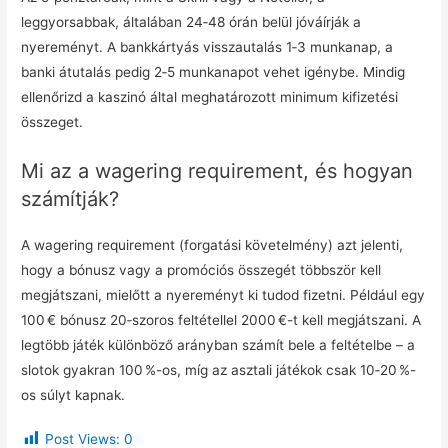
leggyorsabbak, általában 24‑48 órán belül jóváírják a
nyereményt. A bankkártyás visszautalás 1‑3 munkanap, a
banki átutalás pedig 2‑5 munkanapot vehet igénybe. Mindig
ellenőrizd a kaszinó által meghatározott minimum kifizetési
összeget.
Mi az a wagering requirement, és hogyan
számítják?
A wagering requirement (forgatási követelmény) azt jelenti,
hogy a bónusz vagy a promóciós összegét többször kell
megjátszani, mielőtt a nyereményt ki tudod fizetni. Például egy
100 € bónusz 20‑szoros feltétellel 2000 €-t kell megjátszani. A
legtöbb játék különböző arányban számít bele a feltételbe – a
slotok gyakran 100 %-os, míg az asztali játékok csak 10‑20 %-
os súlyt kapnak.
Post Views:
0