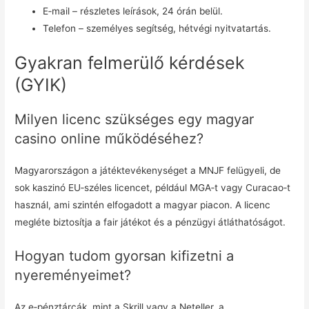
E‑mail – részletes leírások, 24 órán belül.
Telefon – személyes segítség, hétvégi nyitvatartás.
Gyakran felmerülő kérdések
(GYIK)
Milyen licenc szükséges egy magyar
casino online működéséhez?
Magyarországon a játéktevékenységet a MNJF felügyeli, de
sok kaszinó EU‑széles licencet, például MGA‑t vagy Curacao‑t
használ, ami szintén elfogadott a magyar piacon. A licenc
megléte biztosítja a fair játékot és a pénzügyi átláthatóságot.
Hogyan tudom gyorsan kifizetni a
nyereményeimet?
Az e‑pénztárcák, mint a Skrill vagy a Neteller, a