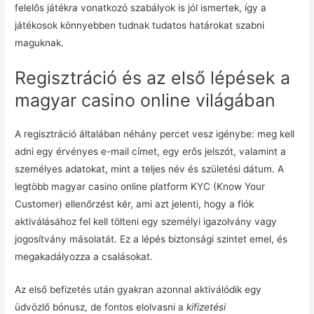
felelős játékra vonatkozó szabályok is jól ismertek, így a
játékosok könnyebben tudnak tudatos határokat szabni
maguknak.
Regisztráció és az első lépések a
magyar casino online világában
A regisztráció általában néhány percet vesz igénybe: meg kell
adni egy érvényes e-mail címet, egy erős jelszót, valamint a
személyes adatokat, mint a teljes név és születési dátum. A
legtöbb magyar casino online platform KYC (Know Your
Customer) ellenőrzést kér, ami azt jelenti, hogy a fiók
aktiválásához fel kell tölteni egy személyi igazolvány vagy
jogosítvány másolatát. Ez a lépés biztonsági szintet emel, és
megakadályozza a csalásokat.
Az első befizetés után gyakran azonnal aktiválódik egy
üdvözlő bónusz, de fontos elolvasni a
kifizetési